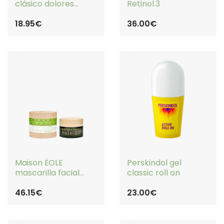
clásico dolores
Retinol.3
localizados
18.95€
36.00€
COMPRAR
SIN STOCK
Maison ËOLE
Perskindol gel
mascarilla facial
classic roll on
antioxidante CAJOLÉ
46.15€
23.00€