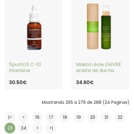
COMPRAR
COMPRAR
5punto5 C-10
Maison éole ENIVRÉ
Intensive
aceite de ducha
30.50€
34.60€
Mostrando 265 a 276 de 288 (24 Paginas)
|<
<
16
17
18
19
20
21
22
23
24
>
>|