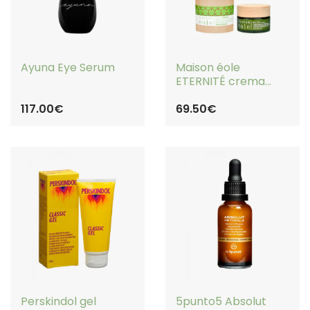
COMPRAR
COMPRAR
Ayuna Eye Serum
Maison éole
ETERNITÉ crema
facial de noche
117.00€
regeneradora
69.50€
SIN STOCK
COMPRAR
Perskindol gel
5punto5 Absolut