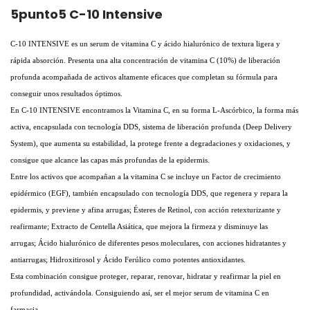
5punto5 C-10 Intensive
C-10 INTENSIVE es un serum de vitamina C y ácido hialurónico de textura ligera y
rápida absorción. Presenta una alta concentración de vitamina C (10%) de liberación
profunda acompañada de activos altamente eficaces que completan su fórmula para
conseguir unos resultados óptimos.
En C-10 INTENSIVE encontramos la Vitamina C, en su forma L-Ascórbico, la forma más
activa, encapsulada con tecnología DDS, sistema de liberación profunda (Deep Delivery
System), que aumenta su estabilidad, la protege frente a degradaciones y oxidaciones, y
consigue que alcance las capas más profundas de la epidermis.
Entre los activos que acompañan a la vitamina C se incluye un Factor de crecimiento
epidérmico (EGF), también encapsulado con tecnología DDS, que regenera y repara la
epidermis, y previene y afina arrugas; Ésteres de Retinol, con acción retexturizante y
reafirmante; Extracto de Centella Asiática, que mejora la firmeza y disminuye las
arrugas; Ácido hialurónico de diferentes pesos moleculares, con acciones hidratantes y
antiarrugas; Hidroxitirosol y Ácido Ferúlico como potentes antioxidantes.
Esta combinación consigue proteger, reparar, renovar, hidratar y reafirmar la piel en
profundidad, activándola. Consiguiendo así, ser el mejor serum de vitamina C en
farmacia.