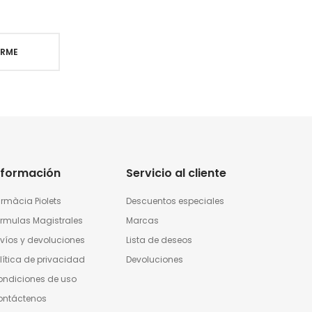
IRME
nformación
Servicio al cliente
rmàcia Piolets
Descuentos especiales
rmulas Magistrales
Marcas
víos y devoluciones
Lista de deseos
lítica de privacidad
Devoluciones
ndiciones de uso
ontáctenos