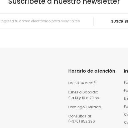
Suscríbete a nuestro newsletter
SUSCRIB
Horario de atención
I
Fa
Del 19/04 al 25/11
Fó
Lunes a Sábado:
9 a 13 y 16 a 20 hs.
En
Po
Domingo: Cerrado
Co
Consultas al:
(+376) 852 296
C