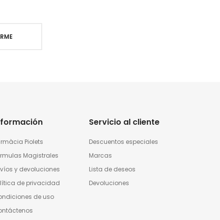
IRME
nformación
Servicio al cliente
rmàcia Piolets
Descuentos especiales
rmulas Magistrales
Marcas
víos y devoluciones
Lista de deseos
lítica de privacidad
Devoluciones
ndiciones de uso
ontáctenos