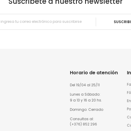
Suscríbete a nuestro newsletter
SUSCRIB
Horario de atención
I
Fa
Del 19/04 al 25/11
Fó
Lunes a Sábado:
9 a 13 y 16 a 20 hs.
En
Po
Domingo: Cerrado
Co
Consultas al:
(+376) 852 296
C