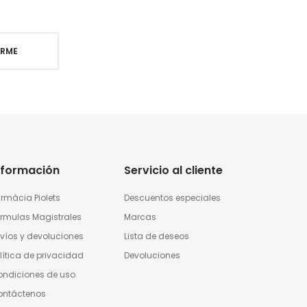
IRME
nformación
Servicio al cliente
rmàcia Piolets
Descuentos especiales
rmulas Magistrales
Marcas
víos y devoluciones
Lista de deseos
lítica de privacidad
Devoluciones
ndiciones de uso
ontáctenos