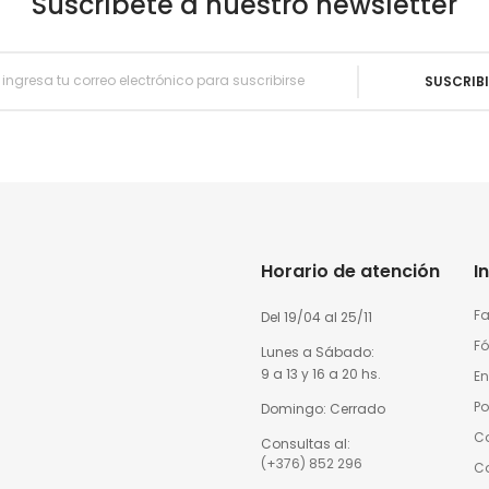
Suscríbete a nuestro newsletter
SUSCRIB
Horario de atención
I
Fa
Del 19/04 al 25/11
Fó
Lunes a Sábado:
9 a 13 y 16 a 20 hs.
En
Po
Domingo: Cerrado
Co
Consultas al:
(+376) 852 296
C