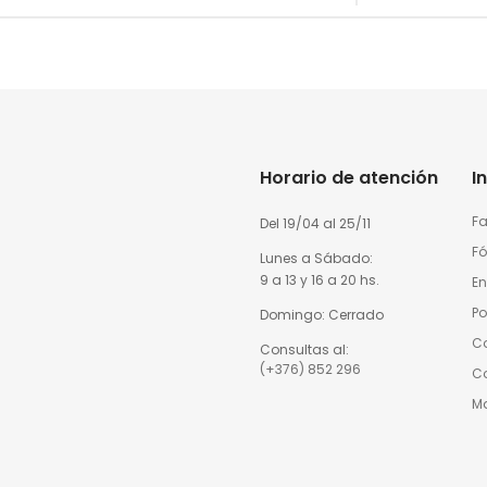
Horario de atención
I
Fa
Del 19/04 al 25/11
Fó
Lunes a Sábado:
9 a 13 y 16 a 20 hs.
En
Po
Domingo: Cerrado
Co
Consultas al:
(+376) 852 296
C
Ma