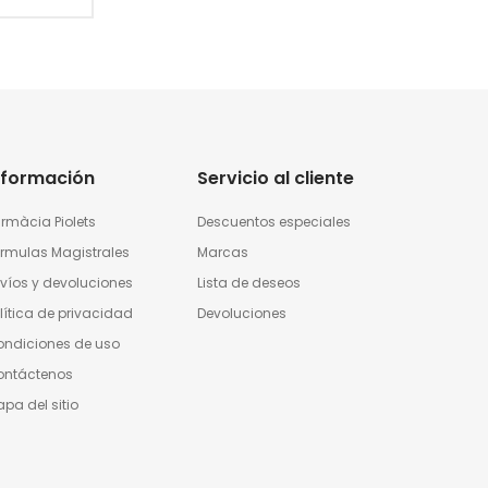
nformación
Servicio al cliente
rmàcia Piolets
Descuentos especiales
rmulas Magistrales
Marcas
víos y devoluciones
Lista de deseos
lítica de privacidad
Devoluciones
ndiciones de uso
ontáctenos
pa del sitio